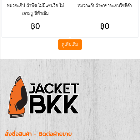
หมวกแก๊ป ผ้าพีช ไม่มีแซนวิช ไม่
หมวกแก๊ปผ้าตาข่ายแซนวิชสีดำ
เจาะรู สีฟ้าเข้ม
฿0
฿0
ดูเพิ่มเติม
สั่งซื้อสินค้า - ติดต่อฝ่ายขาย