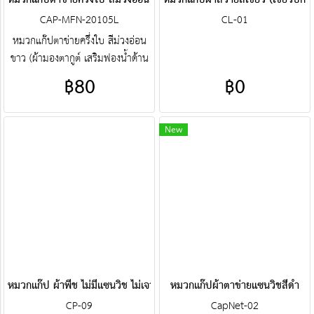
หมวกแก๊ปตาข่ายครึ่งใบ สีม่วงอ่อนขาว
หมวกแก๊ปผ้าลีวายสีเขียว (เขียวบิ๊กซี
CAP-MFN-20105L
CL-01
หมวกแก๊ปตาข่ายครึ่งใบ สีม่วงอ่อน
ขาว (ผ้ามองตากูต์ เสริมฟองน้ำด้าน
หน้า) ศูนย์รวม หมวกแก๊ปตาข่ายครึ่ง
฿80
฿0
ใบ คุณภาพราคาโรงงาน ขายราคา
ปลีกส่งโบ๊เบ๊ หมวกแก๊ปตาข่ายครึ่งใบ
หมวกแก๊ปตาข่ายครึ่งใบสำเร็จรูป สั่ง
New
ตัดหมวกแก๊ปตาข่ายครึ่งใบ ฯลฯ
พร้อมบริการงานปัก ครบวงจร
ติดต่อฝ่ายขาย Line : @jacketbkk
(มี@ด้วยนะคะ)
หมวกแก๊ป ผ้าพีช ไม่มีแซนวิช ไม่เจาะรู สีฟ้าเข้ม
หมวกแก๊ปผ้าตาข่ายแซนวิชสีดำ
CP-09
CapNet-02