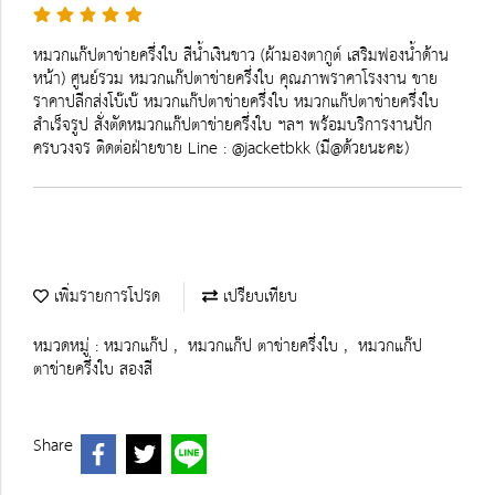
หมวกแก๊ปตาข่ายครึ่งใบ สีน้ำเงินขาว (ผ้ามองตากูต์ เสริมฟองน้ำด้าน
หน้า) ศูนย์รวม หมวกแก๊ปตาข่ายครึ่งใบ คุณภาพราคาโรงงาน ขาย
ราคาปลีกส่งโบ๊เบ๊ หมวกแก๊ปตาข่ายครึ่งใบ หมวกแก๊ปตาข่ายครึ่งใบ
สำเร็จรูป สั่งตัดหมวกแก๊ปตาข่ายครึ่งใบ ฯลฯ พร้อมบริการงานปัก
ครบวงจร ติดต่อฝ่ายขาย Line : @jacketbkk (มี@ด้วยนะคะ)
เพิ่มรายการโปรด
เปรียบเทียบ
หมวดหมู่ :
หมวกแก๊ป
,
หมวกแก๊ป ตาข่ายครึ่งใบ
,
หมวกแก๊ป
ตาข่ายครึ่งใบ สองสี
Share