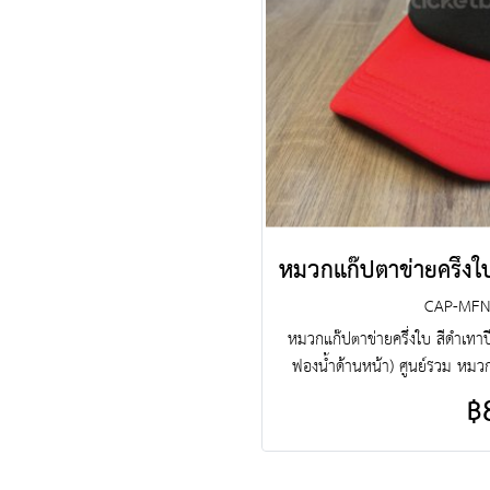
CAP-MFN
หมวกแก๊ปตาข่ายครึ่งใบ สีดำเทาป
ฟองน้ำด้านหน้า) ศูนย์รวม หมว
โรงงาน ขายราคาปลีกส่งโบ๊เบ๊ ห
฿
ตาข่ายครึ่งใบสำเร็จรูป สั่งตัด
บริการงานปัก ครบวงจร ติดต่อฝ่า
นะ