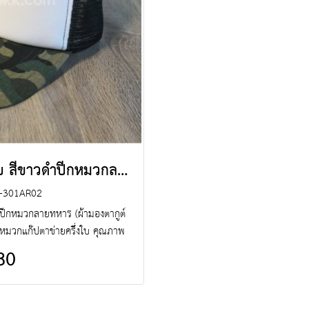
หมวกแก๊ปตาข่ายครึ่งใบ สีขาวดำปีกหมวกลายทหาร
-301AR02
ำปีกหมวกลายทหาร (ผ้ามองตากูต์
 หมวกแก๊ปตาข่ายครึ่งใบ คุณภาพ
บ๊ หมวกแก๊ปตาข่ายครึ่งใบ หมวก
80
ัดหมวกแก๊ปตาข่ายครึ่งใบ ฯลฯ พร้อม
ยขาย Line : @jacketbkk (มี@ด้วย
คะ)