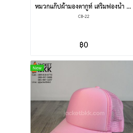
หมวกแก๊ปผ้ามองตากูท์ เสริมฟองน้ำ ตัดต่อฟ้าขาว
CB-22
฿0
New