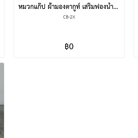
หมวกแก๊ป ผ้ามองตากูท์ เสริมฟองน้ำ ชนิดตัดต่อ สองสี
CB-2X
฿0