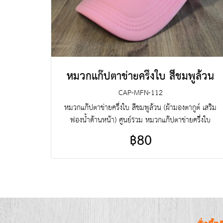
หมวกแก๊ปตาข่ายครึ่งใบ สีชมพูล้วน
CAP-MFN-112
หมวกแก๊ปตาข่ายครึ่งใบ สีชมพูล้วน (ผ้ามองตากูต์ เสริม
ฟองน้ำด้านหน้า) ศูนย์รวม หมวกแก๊ปตาข่ายครึ่งใบ
คุณภาพราคาโรงงาน ขายราคาปลีกส่งโบ๊เบ๊ หมวกแก๊ป
฿80
ตาข่ายครึ่งใบ หมวกแก๊ปตาข่ายครึ่งใบสำเร็จรูป สั่งตัดหมวก
แก๊ปตาข่ายครึ่งใบ ฯลฯ พร้อมบริการงานปัก ครบวงจร
ติดต่อฝ่ายขาย Line : @jacketbkk (มี@ด้วยนะคะ)