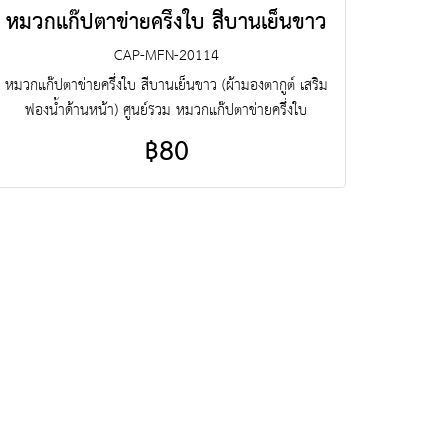
หมวกแก๊ปตาข่ายครึ่งใบ สีบานเย็นขาว
CAP-MFN-20114
หมวกแก๊ปตาข่ายครึ่งใบ สีบานเย็นขาว (ผ้ามองตากูต์ เสริม
ฟองน้ำด้านหน้า) ศูนย์รวม หมวกแก๊ปตาข่ายครึ่งใบ
คุณภาพราคาโรงงาน ขายราคาปลีกส่งโบ๊เบ๊ หมวกแก๊ป
฿80
ตาข่ายครึ่งใบ หมวกแก๊ปตาข่ายครึ่งใบสำเร็จรูป สั่งตัดหมวก
แก๊ปตาข่ายครึ่งใบ ฯลฯ พร้อมบริการงานปัก ครบวงจร
ติดต่อฝ่ายขาย Line : @jacketbkk (มี@ด้วยนะคะ)