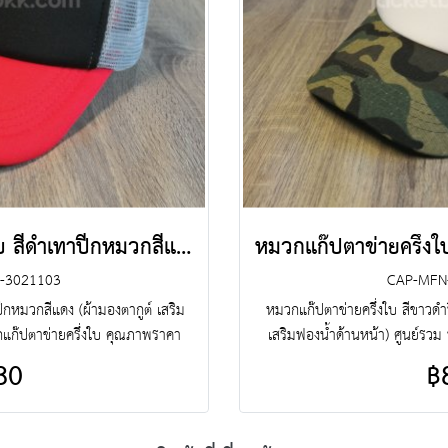
หมวกแก๊ปตาข่ายครึ่งใบ สีดำเทาปีกหมวกสีแดง
-3021103
CAP-MFN
ีกหมวกสีแดง (ผ้ามองตากูต์ เสริม
หมวกแก๊ปตาข่ายครึ่งใบ สีขาวด
กแก๊ปตาข่ายครึ่งใบ คุณภาพราคา
เสริมฟองน้ำด้านหน้า) ศูนย์รวม
มวกแก๊ปตาข่ายครึ่งใบ หมวกแก๊ป
ราคาโรงงาน ขายราคาปลีกส่งโบ๊เ
80
฿
หมวกแก๊ปตาข่ายครึ่งใบ ฯลฯ พร้อม
แก๊ปตาข่ายครึ่งใบสำเร็จรูป สั่งต
ยขาย Line : @jacketbkk (มี@ด้วย
บริการงานปัก ครบวงจร ติดต่อฝ่า
คะ)
นะ