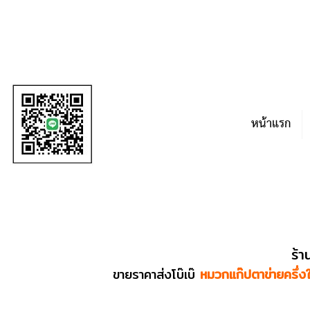
หน้าแรก
ร้า
ขายราคาส่งโบ๊เบ๊
หมวกแก๊ปตาข่ายครึ่งใ