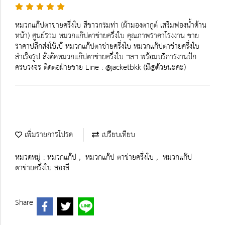
หมวกแก๊ปตาข่ายครึ่งใบ สีขาวกรมท่า (ผ้ามองตากูต์ เสริมฟองน้ำด้าน
หน้า) ศูนย์รวม หมวกแก๊ปตาข่ายครึ่งใบ คุณภาพราคาโรงงาน ขาย
ราคาปลีกส่งโบ๊เบ๊ หมวกแก๊ปตาข่ายครึ่งใบ หมวกแก๊ปตาข่ายครึ่งใบ
สำเร็จรูป สั่งตัดหมวกแก๊ปตาข่ายครึ่งใบ ฯลฯ พร้อมบริการงานปัก
ครบวงจร ติดต่อฝ่ายขาย Line : @jacketbkk (มี@ด้วยนะคะ)
เพิ่มรายการโปรด
เปรียบเทียบ
หมวดหมู่ :
หมวกแก๊ป
,
หมวกแก๊ป ตาข่ายครึ่งใบ
,
หมวกแก๊ป
ตาข่ายครึ่งใบ สองสี
Share