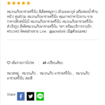
หมวกแก๊ปตาข่ายครึ่งใบ สีเลือดหมูขาว (ผ้ามองตากูต์ เสริมฟองน้ำด้าน
หน้า) ศูนย์รวม หมวกแก๊ปตาข่ายครึ่งใบ คุณภาพราคาโรงงาน ขาย
ราคาปลีกส่งโบ๊เบ๊ หมวกแก๊ปตาข่ายครึ่งใบ หมวกแก๊ปตาข่ายครึ่งใบ
สำเร็จรูป สั่งตัดหมวกแก๊ปตาข่ายครึ่งใบ ฯลฯ พร้อมบริการงานปัก
ครบวงจร ติดต่อฝ่ายขาย Line : @jacketbkk (มี@ด้วยนะคะ)
เพิ่มรายการโปรด
เปรียบเทียบ
หมวดหมู่ :
หมวกแก๊ป
,
หมวกแก๊ป ตาข่ายครึ่งใบ
,
หมวกแก๊ป
ตาข่ายครึ่งใบ สองสี
Share