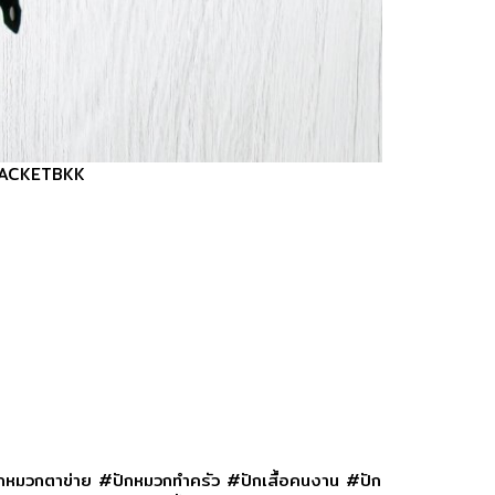
| JACKETBKK
ักหมวกตาข่าย #ปักหมวกทำครัว #ปักเสื้อคนงาน #ปัก