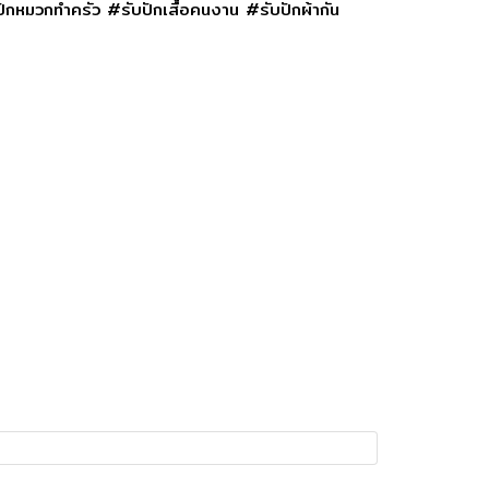
ปักหมวกทำครัว #รับปักเสื้อคนงาน #รับปักผ้ากัน