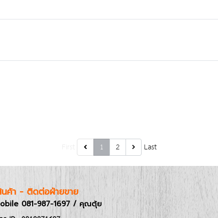
First
1
2
Last
อสินค้า - ติดต่อฝ่ายขาย
obile 081-987-1697 / คุณตุ้ย