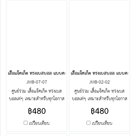
เสื้อแจ็คเก็ต ทรงเบสบอล แบบคอตั้งทอพรม สีน้ำเงิน ปกน้ำเงินล้วน
เสื้อแจ็คเก็ต ทรงเบสบอล แบบคอตั้
JMB-07-07
JMB-02-02
ศูนย์รวม เสื้อแจ็คเก็ต ทรงเบส
ศูนย์รวม เสื้อแจ็คเก็ต ทรงเบส
บอลเท่ๆ เหมาะสำหรับทุกโอกาส
บอลเท่ๆ เหมาะสำหรับทุกโอกาส
ขายราคาปลีกส่งโบ๊เบ๊ สามารถใส่
ขายราคาปลีกส่งโบ๊เบ๊ สามารถใส่
฿480
฿480
เป็นเสื้อแจ็คเก็ตทีม เสื้อแจ็คเก็
เป็นเสื้อแจ็คเก็ตทีม เสื้อแจ็คเก็
ตออฟฟิศ เสื้อแจ็คเก็ตแผนก เสื้อ
ตออฟฟิศ เสื้อแจ็คเก็ตแผนก เสื้อ
เปรียบเทียบ
เปรียบเทียบ
แจ็คเก็ตราชการ พร้อมบริการงาน
แจ็คเก็ตราชการ พร้อมบริการงาน