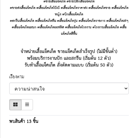
#ขายเสื้อแจ็คเก็ต #ขายปลีกเสื้อแจ็คเก็ต
#ขายส่งเสื้อแจ็คเก็ต #เสื้อแจ็คเก็ตโบ๊เบ๊ #เสื้อแจ็คเก็ตราคาส่ง #เสื้อแจ็คเก็ตชาย #เสื้อแจ็คเก็ต
หญิง #ปักเสื้อแจ็คเก็ต
#สกรีนเสื้อแจ็คเก็ต #เสื้อแจ็คเก็ตทีม #เสื้อแจ็คเก็ตรุ่น #เสื้อแจ็คเก็ตราชการ #เสื้อแจ็คเก็ตเท่ๆ
#เสื้อแจ็คเก็ตแผนก #เสื้อแจ็คเก็ตออฟฟิศ #เสื้อแจ็คเก็ตโรงงาน #โรงงานเสื้อแจ็คเก็ต #เสื้อ
แจ็คเก็ตสีพื้น
จำหน่าย
เสื้อแจ็คเก็ต ขายแจ็คเก็ตสำเร็จรูป
(ไม่มีขั้นต่ำ)
พร้อมบริการงานปัก และสกรีน
(เริ่มต้น 12 ตัว)
รับทำเสื้อแจ็คเก็ต สั่งตัดตามแบบ
(เริ่มต้น 50 ตัว)
เรียงตาม
พบสินค้า 13 ชิ้น