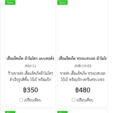
ปักและสกรีนครบวงจร เสื้อแจ็ค
ปักและสกรีนครบวงจร เสื้อแจ็ค
New
New
เก็ตสำเร็จรูป เสื้อแจ็คเก็ตผ้าร่ม สั่ง
เก็ตสำเร็จรูป เสื้อแจ็คเก็ตผ้าร่ม สั่ง
ตัดเสื้อแจ็คเก็ต ฯลฯ ติดต่อฝ่าย
ตัดเสื้อแจ็คเก็ต ฯลฯ ติดต่อฝ่าย
ขาย Line : @jacketbkk
ขาย Line : @jacketbkk
(มี@ด้วยนะคะ)
(มี@ด้วยนะคะ)
เสื้อแจ็คเก็ต ผ้าไมโคร แบบคอตั้ง สีแดง
เสื้อแจ็คเก็ต ทรงเบสบอล ผ้าไมโคร ส
JKM-11
JMB-13-03
ร้านขายส่ง เสื้อแจ็คเก็ตผ้าไมโคร
ขายส่ง เสื้อแจ็คเก็ต ทรงเบสบอล
สำเร็จรูปสีพื้น โบ๊เบ๊ พร้อมปัก
โบ๊เบ๊ พร้อมปัก-สกรีนครบวงจร
สกรีน พร้อมบริการงานปักและ
เสื้อแจ็คเก็ตสำเร็จรูป สั่งตัดเสื้อ
฿350
฿480
สกรีนครบวงจร ติดต่อฝ่ายขาย
แจ็คเก็ต ฝ่ายขายLine:
Line : @jacketbkk (มี@ด้วยนะ
@jacketbkk (มี@ค่ะ)
เปรียบเทียบ
เปรียบเทียบ
คะ)