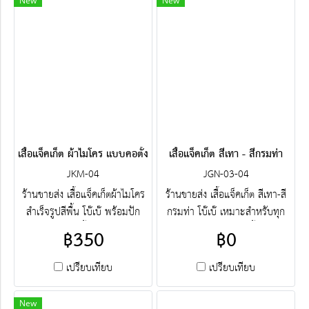
New
New
เสื้อแจ็คเก็ต ผ้าไมโคร แบบคอตั้ง สีกรมท่า
เสื้อแจ็คเก็ต สีเทา - สีกรมท่า
JKM-04
JGN-03-04
ร้านขายส่ง เสื้อแจ็คเก็ตผ้าไมโคร
ร้านขายส่ง เสื้อแจ็คเก็ต สีเทา-สี
สำเร็จรูปสีพื้น โบ๊เบ๊ พร้อมปัก
กรมท่า โบ๊เบ๊ เหมาะสำหรับทุก
สกรีน รับสั่งตัดเสื้อแจ็คเก็ต ติดต่อ
โอกาส สามารถใส่เป็นเสื้อแจ็คเก็ต
฿350
฿0
ฝ่ายขาย Line : @jacketbkk
ทีม เสื้อแจ็คเก็ตออฟฟิศ เสื้อแจ็ค
(มี@ค่ะ)
เก็ตแผนก เสื้อแจ็คเก็ตราชการ
เปรียบเทียบ
เปรียบเทียบ
พร้อมบริการงานปัก-สกรีนครบ
วงจร ขายส่งโบ๊เบ๊ เสื้อแจ็คเก็ต
New