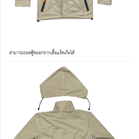
สามารถถอดฮู๊ดออกจากเสื้อแจ็คเก็ตได้