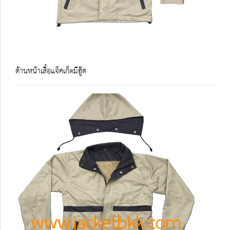
ด้านหน้าเสื้อแจ็คเก็ตมีฮู๊ด