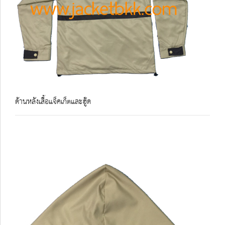
ด้านหลังเสื้อแจ็คเก็ตและฮู๊ด