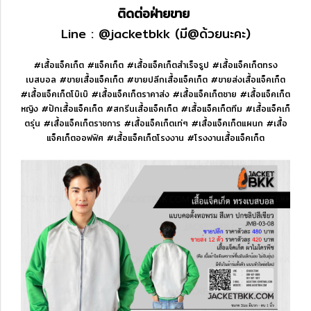
ติดต่อฝ่ายขาย
Line :
@jacketbkk
(มี@ด้วยนะคะ)
#เสื้อแจ็คเก็ต #แจ็คเก็ต #เสื้อแจ็คเก็ตสำเร็จรูป #เสื้อแจ็คเก็ตทรง
เบสบอล #ขายเสื้อแจ็คเก็ต #ขายปลีกเสื้อแจ็คเก็ต #ขายส่งเสื้อแจ็คเก็ต
#เสื้อแจ็คเก็ตโบ๊เบ๊ #เสื้อแจ็คเก็ตราคาส่ง #เสื้อแจ็คเก็ตชาย #เสื้อแจ็คเก็ต
หญิง #ปักเสื้อแจ็คเก็ต #สกรีนเสื้อแจ็คเก็ต #เสื้อแจ็คเก็ตทีม #เสื้อแจ็คเก็
ตรุ่น #เสื้อแจ็คเก็ตราชการ #เสื้อแจ็คเก็ตเท่ๆ #เสื้อแจ็คเก็ตแผนก #เสื้อ
แจ็คเก็ตออฟฟิศ #เสื้อแจ็คเก็ตโรงงาน #โรงงานเสื้อแจ็คเก็ต