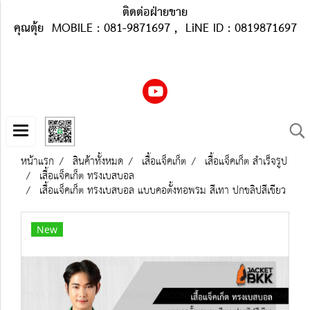
ติดต่อฝ่ายขาย
คุณตุ้ย MOBILE : 081-9871697 , LiNE ID : 0819871697
หน้าแรก
สินค้าทั้งหมด
เสื้อแจ็คเก็ต
เสื้อแจ็คเก็ต สำเร็จรูป
เสื้อแจ็คเก็ต ทรงเบสบอล
เสื้อแจ็คเก็ต ทรงเบสบอล แบบคอตั้งทอพรม สีเทา ปกขลิปสีเขียว
New