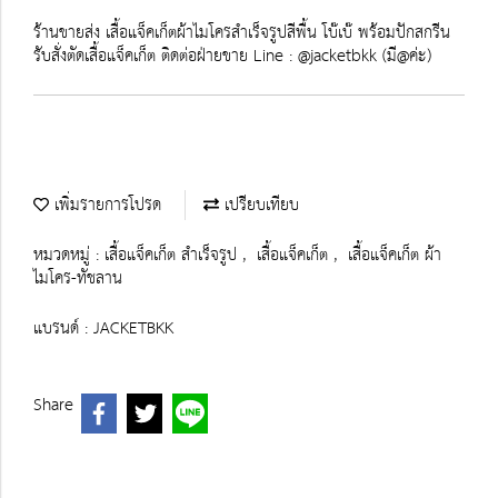
ร้านขายส่ง เสื้อแจ็คเก็ตผ้าไมโครสำเร็จรูปสีพื้น โบ๊เบ๊ พร้อมปักสกรีน
รับสั่งตัดเสื้อแจ็คเก็ต ติดต่อฝ่ายขาย Line : @jacketbkk (มี@ค่ะ)
เพิ่มรายการโปรด
เปรียบเทียบ
หมวดหมู่ :
เสื้อแจ็คเก็ต สำเร็จรูป
,
เสื้อแจ็คเก็ต
,
เสื้อแจ็คเก็ต ผ้า
ไมโคร-ทัชลาน
แบรนด์ :
JACKETBKK
Share