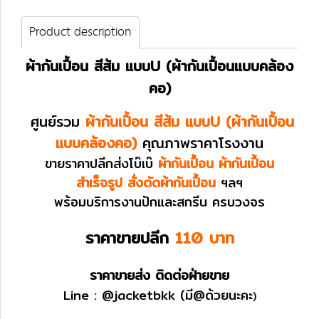
Product description
ผ้ากันเปื้อน สีส้ม แบบU (ผ้ากันเปื้อนแบบคล้อง
คอ)
ศูนย์รวม
ผ้ากันเปื้อน สีส้ม แบบU (ผ้ากันเปื้อน
แบบคล้องคอ)
คุณภาพราคาโรงงาน
ขายราคาปลีกส่งโบ๊เบ๊
ผ้ากันเปื้อน ผ้ากันเปื้อน
สำเร็จรูป สั่งตัดผ้ากันเปื้อน
ฯลฯ
พร้อมบริการงานปักและสกรีน ครบวงจร
ราคาขายปลีก
110 บาท
ราคาขายส่ง ติดต่อฝ่ายขาย
Line :
@jacketbkk
(มี@ด้วยนะคะ
)