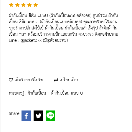
ผ้ากันเปื้อน สีส้ม แบบU (ผ้ากันเปื้อนแบบคล้องคอ) ศูนย์รวม ผ้ากัน
เปื้อน สีส้ม แบบU (ผ้ากันเปื้อนแบบคล้องคอ) คุณภาพราคาโรงงาน
ขายราคาปลีกส่งโบ๊เบ๊ ผ้ากันเปื้อน ผ้ากันเปื้อนสำเร็จรูป สั่งตัดผ้ากัน
เปื้อน ฯลฯ พร้อมบริการงานปักและสกรีน ครบวงจร ติดต่อฝ่ายขาย
Line : @jacketbkk (มี@ด้วยนะคะ)
เพิ่มรายการโปรด
เปรียบเทียบ
หมวดหมู่ :
ผ้ากันเปื้อน
,
ผ้ากันเปื้อน แบบ U
Share