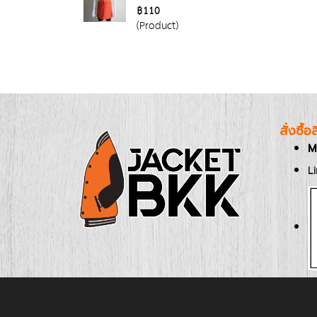
฿110
(Product)
สั่งซื้
M
L