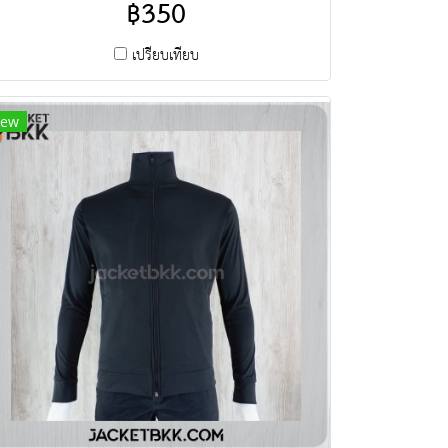
฿350
เปรียบเทียบ
ew