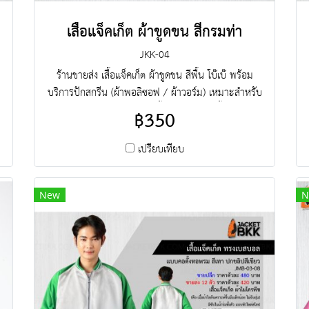
เสื้อแจ็คเก็ต ผ้าขูดขน สีกรมท่า
JKK-04
ร้านขายส่ง เสื้อแจ็คเก็ต ผ้าขูดขน สีพื้น โบ๊เบ๊ พร้อม
บริการปักสกรีน (ผ้าพอลิซอฟ / ผ้าวอร์ม) เหมาะสำหรับ
ทุกโอกาส สามารถใส่เป็นเสื้อแจ็คเก็ตทีม เสื้อแจ็คเก็
฿350
ตออฟฟิศ เสื้อแจ็คเก็ตแผนก เสื้อแจ็คเก็ตราชการ พร้อม
บริการงานปัก-สกรีนครบวงจร ขายส่งโบ๊เบ๊ เสื้อแจ็คเก็ต
เปรียบเทียบ
สำเร็จรูป เสื้อแจ็คเก็ตผ้าขูดขน สั่งตัดเสื้อแจ็คเก็ต ฯลฯ
ติดต่อฝ่ายขาย Line : @jacketbkk (มี@ด้วยนะคะ)
New
N