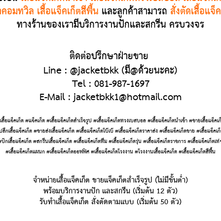
้าคอมทวิล เสื้อแจ็คเก็ตสีพื้น
และลูกค้าสามารถ
สั่งตัดเสื้อแจ็
ทางร้านของเรามีบริการงานปักและสกรีน ครบวงจร
ติดต่อปรึกษาฝ่ายขาย
Line :
@jacketbkk
(มี@ด้วยนะคะ)
Tel :
081-987-1697
E-Mail : jacketbkk1@hotmail.com
เสื้อแจ็คเก็ต #แจ็คเก็ต #เสื้อแจ็คเก็ตสำเร็จรูป #เสื้อแจ็คเก็ตทรงเบสบอล #เสื้อแจ็คเก็ตนำเข้า #ขายเสื้อแจ็คเก
ีกเสื้อแจ็คเก็ต #ขายส่งเสื้อแจ็คเก็ต #เสื้อแจ็คเก็ตโบ๊เบ๊ #เสื้อแจ็คเก็ตราคาส่ง #เสื้อแจ็คเก็ตชาย #เสื้อแจ็คเ
ปักเสื้อแจ็คเก็ต #สกรีนเสื้อแจ็คเก็ต #เสื้อแจ็คเก็ตทีม #เสื้อแจ็คเก็ตรุ่น #เสื้อแจ็คเก็ตราชการ #เสื้อแจ็คเก็ตเท่
#เสื้อแจ็คเก็ตแผนก #เสื้อแจ็คเก็ตออฟฟิศ #เสื้อแจ็คเก็ตโรงงาน #โรงงานเสื้อแจ็คเก็ต #เสื้อแจ็คเก็ตสีพื้น
จำหน่าย
เสื้อแจ็คเก็ต ขายแจ็คเก็ตสำเร็จรูป
(ไม่มีขั้นต่ำ)
พร้อมบริการงานปัก และสกรีน
(เริ่มต้น 12 ตัว)
รับทำเสื้อแจ็คเก็ต สั่งตัดตามแบบ
(เริ่มต้น 50 ตัว)