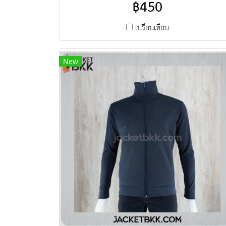
฿450
เสื้อแจ็คเก็ตสำเร็จรูป เสื้อแจ็คเก็ตผ้าร่ม สั่งตัดเสื้อแจ็คเก็
ฯลฯ ติดต่อฝ่ายขาย Line : @jacketbkk (มี@ด้วยนะคะ)
เปรียบเทียบ
New