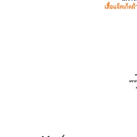
เสื้อแจ็คเก็ตผ
#
#ขายปล
#