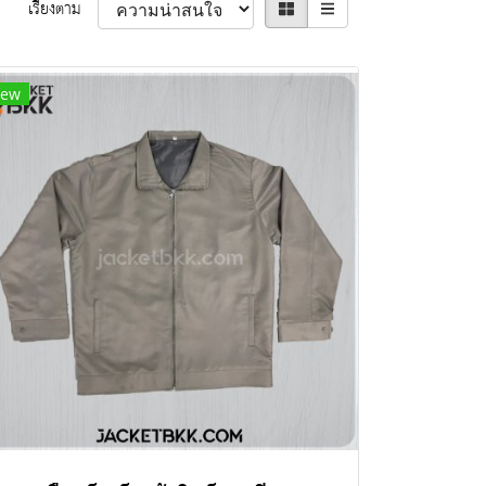
เรียงตาม
ew