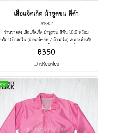
เสื้อแจ็คเก็ต ผ้าขูดขน สีดำ
JKK-02
ร้านขายส่ง เสื้อแจ็คเก็ต ผ้าขูดขน สีพื้น โบ๊เบ๊ พร้อม
บริการปักสกรีน (ผ้าพอลิซอฟ / ผ้าวอร์ม) เหมาะสำหรับ
ทุกโอกาส สามารถใส่เป็นเสื้อแจ็คเก็ตทีม เสื้อแจ็คเก็
฿350
ตออฟฟิศ เสื้อแจ็คเก็ตแผนก เสื้อแจ็คเก็ตราชการ พร้อม
บริการงานปัก-สกรีนครบวงจร ขายส่งโบ๊เบ๊ เสื้อแจ็คเก็ต
เปรียบเทียบ
สำเร็จรูป เสื้อแจ็คเก็ตผ้าขูดขน สั่งตัดเสื้อแจ็คเก็ต ฯลฯ
ติดต่อฝ่ายขาย Line : @jacketbkk (มี@ด้วยนะคะ)
ew