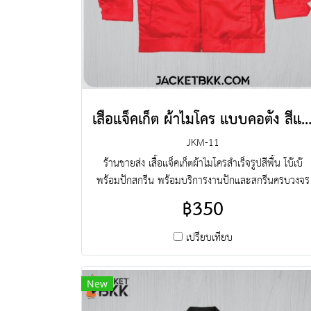
เสื้อแจ็คเก็ต ผ้าไมโคร แบบคอตั้ง สี
JKM-11
ร้านขายส่ง เสื้อแจ็คเก็ตผ้าไมโครสำเร็จรูปสีพื้น โบ๊เบ๊
พร้อมปักสกรีน พร้อมบริการงานปักและสกรีนครบวงจร
ติดต่อฝ่ายขาย Line : @jacketbkk (มี@ด้วยนะคะ)
฿350
เปรียบเทียบ
New