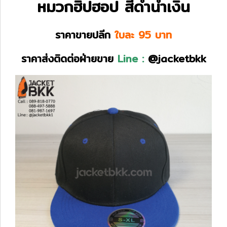
หมวกฮิปฮอป สีดำน้ำเงิน
ราคาขายปลีก
ใบละ 95 บาท
ราคาส่งติดต่อฝ่ายขาย
Line :
@jacketbkk