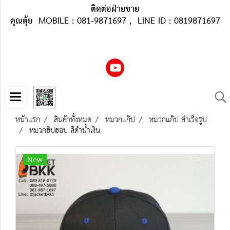
ติดต่อฝ่ายขาย
คุณตุ้ย MOBILE : 081-9871697 , LiNE ID : 0819871697
หน้าแรก
สินค้าทั้งหมด
หมวกแก๊ป
หมวกแก๊ป สำเร็จรูป
หมวกฮิปฮอป สีดำน้ำเงิน
New