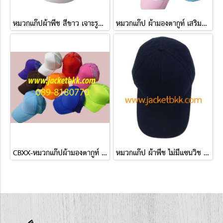
หมวกแก๊ปผ้าพีช สีขาว เจาะรูตาไก่+มีแซนวิชสีขาว ปลายปีกหมวก
หมวกแก๊ป ผ้ามองตากูท์ เสริมฟองน้ำ ชนิดตัดต่อ สองสี
CBXX-หมวกแก๊ปผ้ามองตากูท์ เสริมฟองน้ำ สีเดียว
หมวกแก๊ป ผ้าพีช ไม่มีแซนวิช ไม่เจาะรู สีกรมท่า