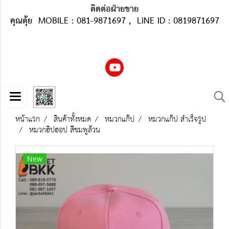
ติดต่อฝ่ายขาย
คุณตุ้ย MOBILE : 081-9871697 , LiNE ID : 0819871697
หน้าแรก
สินค้าทั้งหมด
หมวกแก๊ป
หมวกแก๊ป สำเร็จรูป
หมวกฮิปฮอป สีชมพูล้วน
New