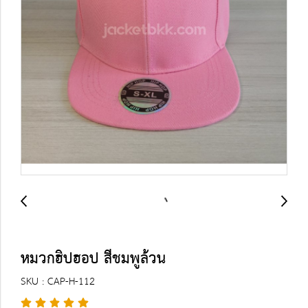
หมวกฮิปฮอป สีชมพูล้วน
SKU : CAP-H-112