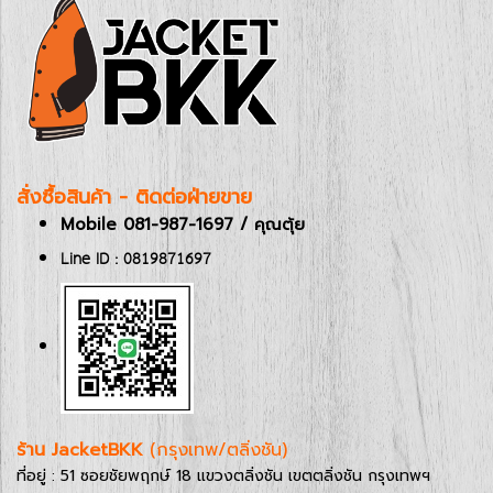
สั่งซื้อสินค้า - ติดต่อฝ่ายขาย
Mobile 081-987-1697 / คุณตุ้ย
Line ID : 0819871697
ร้าน JacketBKK
(กรุงเทพ/ตลิ่งชัน)
ที่อยู่ : 51 ซอยชัยพฤกษ์ 18 แขวงตลิ่งชัน เขตตลิ่งชัน กรุงเทพฯ