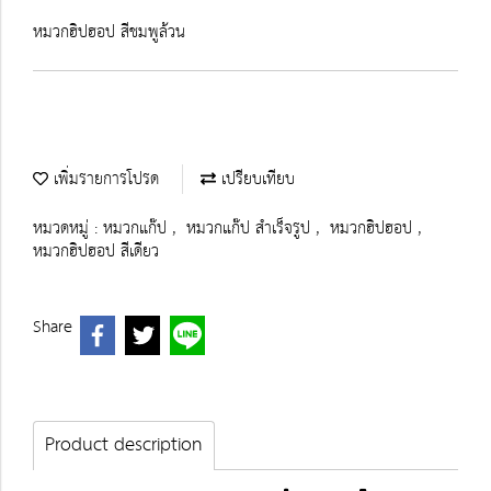
หมวกฮิปฮอป สีชมพูล้วน
เพิ่มรายการโปรด
เปรียบเทียบ
หมวดหมู่ :
หมวกแก๊ป
,
หมวกแก๊ป สำเร็จรูป
,
หมวกฮิปฮอป
,
หมวกฮิปฮอป สีเดียว
Share
Product description