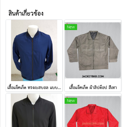
สินค้าเกี่ยวข้อง
New
เสื้อแจ็คเก็ต ทรงเบสบอล แบบคอตั้งทอพรม สีน้ำเงิน ปกน้ำเงินล้วน
เสื้อแจ็คเก็ต ผ้าลิปต็อป สีเทา
New