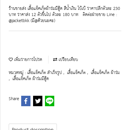
ร้านขายส่ง เสื้อแจ็คเก็ตผ้าร่มมีฮู๊ด สีน้ำเงิน โบ๊เบ๊ ราคาปลีกตัวละ 230
บาท ราคาส่ง 12 ตัวขึ้นไป ตัวละ 180 บาท ติดต่อฝ่ายขาย Line :
@jacketbkk (มี@ด้วยนะคะ)
เพิ่มรายการโปรด
เปรียบเทียบ
หมวดหมู่ :
เสื้อแจ็คเก็ต สำเร็จรูป
,
เสื้อแจ็คเก็ต
,
เสื้อแจ็คเก็ต ผ้าร่ม
,
เสื้อแจ็คเก็ต ผ้าร่มมีฮู๊ด
Share