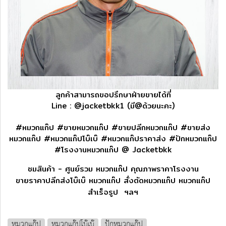
ลูกค้าสามารถขอปรึกษาฝ่ายขายได้ที่
Line : @jacketbkk1 (มี@ด้วยนะคะ)
#หมวกแก๊ป #ขายหมวกแก๊ป #ขายปลีกหมวกแก๊ป #ขายส่ง
หมวกแก๊ป #หมวกแก๊ปโบ๊เบ๊ #หมวกแก๊ปราคาส่ง #ปักหมวกแก๊ป
#โรงงานหมวกแก๊ป @ Jacketbkk
ชมสินค้า - ศูนย์รวม หมวกแก๊ป คุณภาพราคาโรงงาน
ขายราคาปลีกส่งโบ๊เบ๊ หมวกแก๊ป สั่งตัดหมวกแก๊ป หมวกแก๊ป
สำเร็จรูป ฯลฯ
หมวกแก๊ป
หมวกแก๊ปโบ๊เบ๊
ปักหมวกแก๊ป