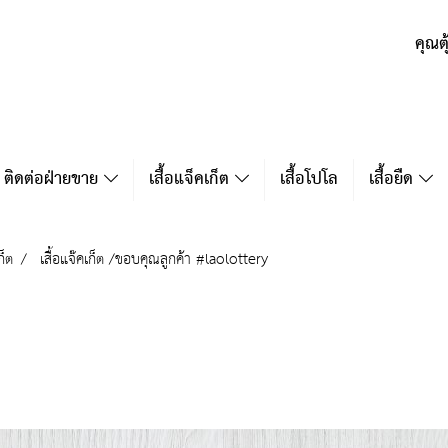
คุณต
ติดต่อฝ่ายขาย
เสื้อแจ็คเก็ต
เสื้อโปโล
เสื้อยืด
ก็ต
เสื้อแจ๊คเก็ต /ขอบคุณลูกค้า #laolottery