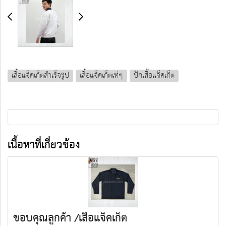
เสื้อแจ็คเก็ตสำเร็จรูป
เสื้อแจ็คเก็ตเท่ๆ
ปักเสื้อแจ็คเก็ต
เนื้อหาที่เกี่ยวข้อง
ขอบคุณลูกค้า /เสื้อแจ็คเก็ต