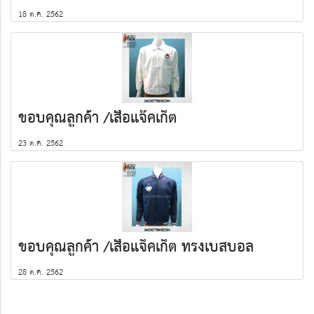
18 ต.ค. 2562
ขอบคุณลูกค้า /เสื้อแจ๊คเก็ต
23 ต.ค. 2562
ขอบคุณลูกค้า /เสื้อแจ็คเก็ต ทรงเบสบอล
28 ต.ค. 2562