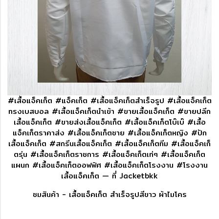
#เสื้อแจ็คเก็ต #แจ็คเก็ต #เสื้อแจ็คเก็ตสำเร็จรูป #เสื้อแจ็คเก็ต
ทรงเบสบอล #เสื้อแจ็คเก็ตนำเข้า #ขายเสื้อแจ็คเก็ต #ขายปลีก
เสื้อแจ็คเก็ต #ขายส่งเสื้อแจ็คเก็ต #เสื้อแจ็คเก็ตโบ๊เบ๊ #เสื้อ
แจ็คเก็ตราคาส่ง #เสื้อแจ็คเก็ตชาย #เสื้อแจ็คเก็ตหญิง #ปัก
เสื้อแจ็คเก็ต #สกรีนเสื้อแจ็คเก็ต #เสื้อแจ็คเก็ตทีม #เสื้อแจ็คเก็
ตรุ่น #เสื้อแจ็คเก็ตราชการ #เสื้อแจ็คเก็ตเท่ๆ #เสื้อแจ็คเก็ต
แผนก #เสื้อแจ็คเก็ตออฟฟิศ #เสื้อแจ็คเก็ตโรงงาน #โรงงาน
เสื้อแจ็คเก็ต — ที่ Jacketbkk
ชมสินค้า - เสื้อแจ็คเก็ต สำเร็จรูปสีขาว ผ้าไมโคร