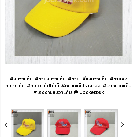
#หมวกแก๊ป #ขายหมวกแก๊ป #ขายปลีกหมวกแก๊ป #ขายส่ง
หมวกแก๊ป #หมวกแก๊ปโบ๊เบ๊ #หมวกแก๊ปราคาส่ง #ปักหมวกแก๊ป
#โรงงานหมวกแก๊ป @ Jacketbkk