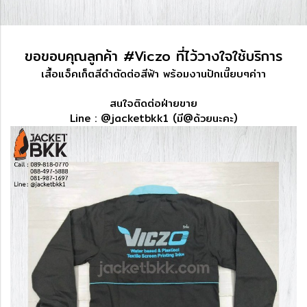
ขอขอบคุณลูกค้า​ #Viczo ที่ไว้วางใจใช้บริการ​
เสื้อแจ็คเก็ตสีดำตัดต่อสีฟ้า พร้อมงานปักเนี๊ยบๆค่าา
สนใจติดต่อฝ่ายขาย
Line​ : @jacketbkk1 (มี@ด้วยนะคะ)