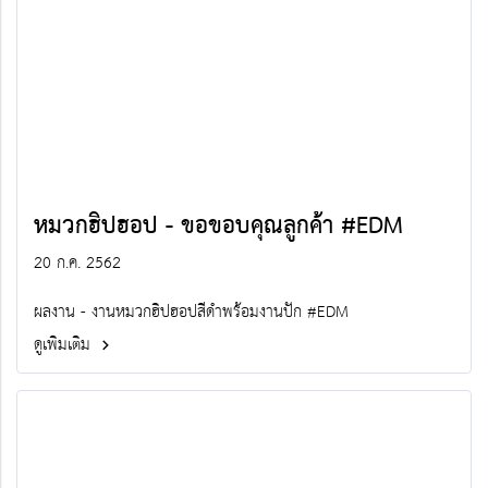
หมวกฮิปฮอป - ขอขอบคุณลูกค้า #EDM
20 ก.ค. 2562
ผลงาน - งานหมวกฮิปฮอปสีดำพร้อมงานปัก #EDM
ดูเพิ่มเติม