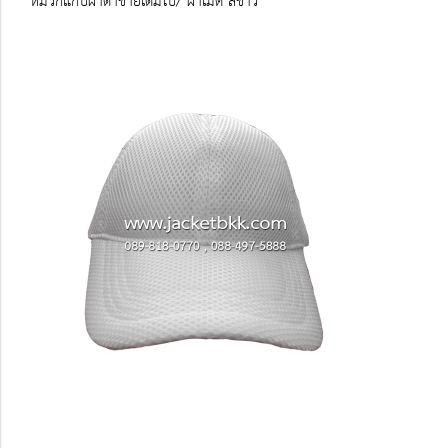
หมวกแก๊ปผ้าตาข่ายเต็มใบ/ ผ้าเมด สีขาว