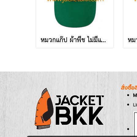
หมวกแก๊ป ผ้าพีช ไม่มีแซนวิช ไม่เจาะรู สีเขียว
สั่งซื้
M
L