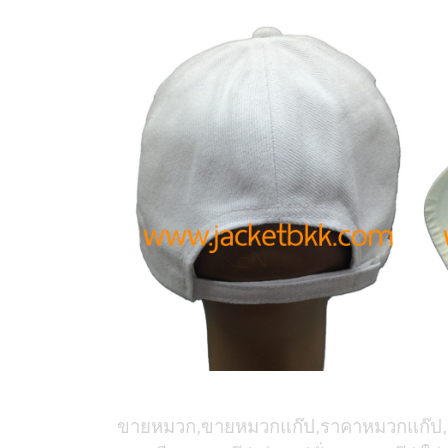
ขายหมวก,ขายหมวกแก๊ป,ราคาหมวกแก๊ป,ห