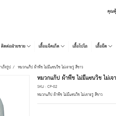
คุณต
ติดต่อฝ่ายขาย
เสื้อแจ็คเก็ต
เสื้อโปโล
เสื้อยืด
เร็จรูป
หมวกแก๊ป ผ้าพีช ไม่มีแซนวิช ไม่เจาะรู สีขาว
หมวกแก๊ป ผ้าพีช ไม่มีแซนวิช ไม่เจา
SKU : CP-02
หมวกแก๊ป ผ้าพีช ไม่มีแซนวิช ไม่เจาะรู สีขาว