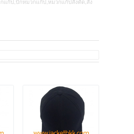
ก๊ป,ปักหมวกแก๊ป,หมวกแก๊ปสั่งตัด,สั่ง