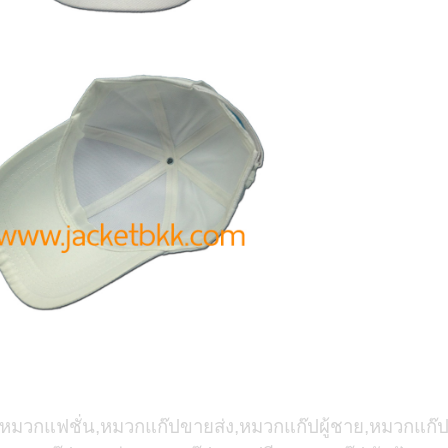
มวกแฟชั่น,หมวกแก๊ปขายส่ง,หมวกแก๊ปผู้ชาย,หมวกแก๊