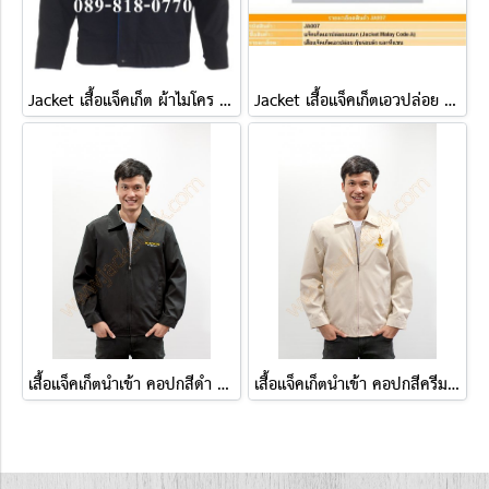
Jacket เสื้อแจ็คเก็ต ผ้าไมโคร ตัดต่อสองด้าน ดำปกฟ้า-ฟ้าปกดำ
Jacket เสื้อแจ็คเก็ตเอวปล่อย ( แบบ A )
เสื้อแจ็คเก็ตนำเข้า คอปกสีดำ ปักHollywood
เสื้อแจ็คเก็ตนำเข้า คอปกสีครีม ปักกรุงเทพมหานคร