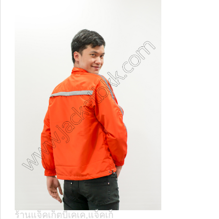
ร้านแจ็คเก็ตบีเคเค,แจ็คเก็