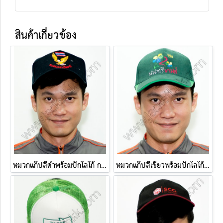
สินค้าเกี่ยวข้อง
หมวกแก๊ปสีดำพร้อมปักโลโก้ กก.สส.ภ.จว.ปัตตานี
หมวกแก๊ปสีเขียวพร้อมปักโลโก้ นนทรีเกมส์