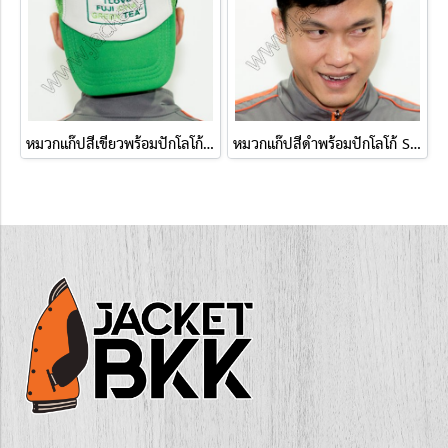
หมวกแก๊ปสีเขียวพร้อมปักโลโก้ I LOVE FUJI CHA GREEN TEA
หมวกแก๊ปสีดำพร้อมปักโลโก้ SCG