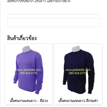
เสื้อคนงานชนิดมีปก แขนยาว และกระเป๋าสีม่วง
สินค้าเกี่ยวข้อง
เสื้อคนงานแขนยาว - สีม่วง
เสื้อคนงานแขนยาว-สีกรมท่า