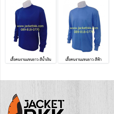
เสื้อคนงานแขนยาว-สีน้ำเงิน
เสื้อคนงานแขนยาว-สีฟ้า