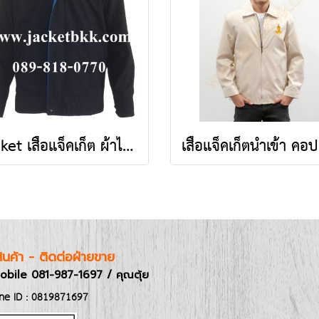
Jacket เสื้อแจ็คเก็ต ผ้าไมโคร ตัดต่อสองด้าน ดำปกฟ้า-ฟ้าปกดำ
อสินค้า - ติดต่อฝ่ายขาย
obile 081-987-1697 / คุณตุ้ย
ine ID : 0819871697