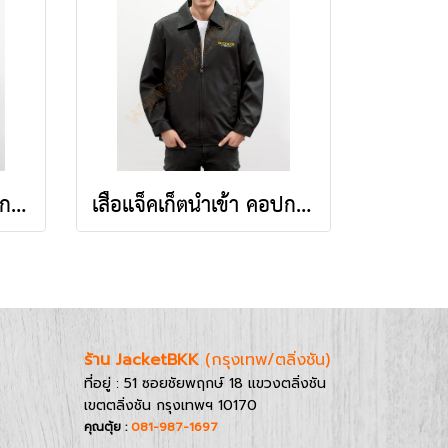
เสื้อแจ็คเก็ตนำเข้า คอปกสีครีม ปักกรุงเทพมหานคร
เสื้อแจ็คเก็ตนำเข้า คอปกสีดำ ปักHollywood
ร้าน JacketBKK
(กรุงเทพ/ตลิ่งชัน)
ที่อยู่ : 51 ซอยชัยพฤกษ์ 18 แขวงตลิ่งชัน
เขตตลิ่งชัน กรุงเทพฯ 10170
คุณตุ้ย :
081-987-1697