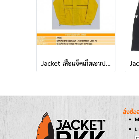
Jacket เสื้อแจ็คเก็ตเอวปล่อย ( แบบ A )
สั่งซื้
M
L