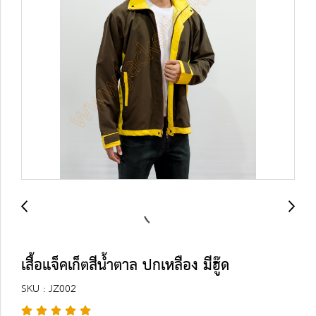
เสื้อแจ็คเก็ตสีน้ำตาล ปกเหลือง มีฮู๊ด
SKU : JZ002