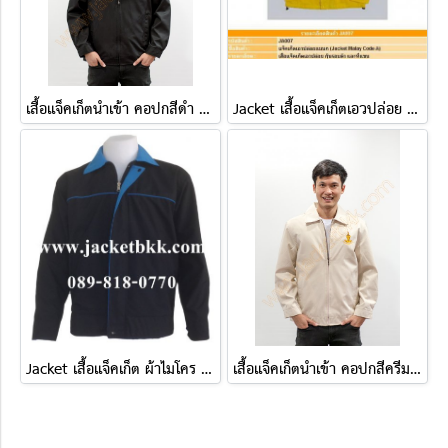
เสื้อแจ็คเก็ตนำเข้า คอปกสีดำ ปักHollywood
Jacket เสื้อแจ็คเก็ตเอวปล่อย ( แบบ A )
Jacket เสื้อแจ็คเก็ต ผ้าไมโคร ตัดต่อสองด้าน ดำปกฟ้า-ฟ้าปกดำ
เสื้อแจ็คเก็ตนำเข้า คอปกสีครีม ปักกรุงเทพมหานคร