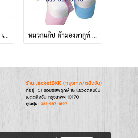
หมวกแก๊ปผ้าพีช สีขาว เจาะรูตาไก่+มีแซนวิชสีขาว ปลายปีกหมวก
หมวกแก๊ป ผ้ามองตากูท์ เสริมฟองน้ำ ชนิดตัดต่อ สองสี
ร้าน JacketBKK
(กรุงเทพ/ตลิ่งชัน)
ที่อยู่ : 51 ซอยชัยพฤกษ์ 18 แขวงตลิ่งชัน
เขตตลิ่งชัน กรุงเทพฯ 10170
คุณตุ้ย :
081-987-1697