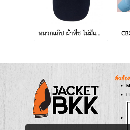
หมวกแก๊ป ผ้าพีช ไม่มีแซนวิช ไม่เจาะรู สีกรมท่า
สั่งซื้
M
L