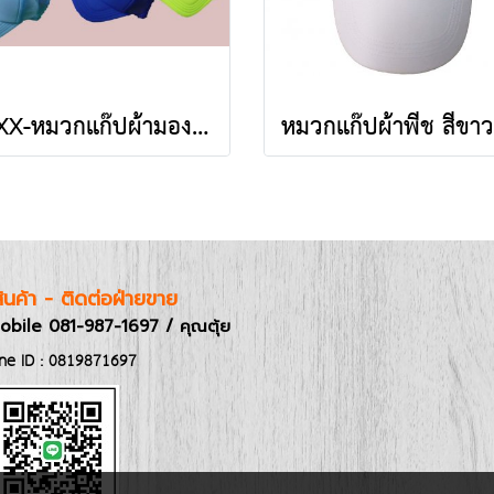
CBXX-หมวกแก๊ปผ้ามองตากูท์ เสริมฟองน้ำ สีเดียว
อสินค้า - ติดต่อฝ่ายขาย
obile 081-987-1697 / คุณตุ้ย
ine ID : 0819871697