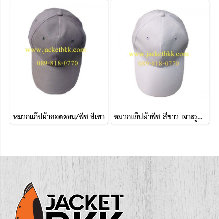
หมวกแก๊ปผ้าคอตตอน/พีช สีเทา
หมวกแก๊ปผ้าพีช สีขาว เจาะรูตาไก่+มีแซนวิชสีขาว ปลายปีกหมวก