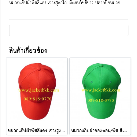
หมวกแก๊ปผ้าพีชสีแดง เจาะรูตาไก่+มีแซนวิชสีขาว ปลายปีกหมวก
สินค้าเกี่ยวข้อง
หมวกแก๊ปผ้าพีชสีแดง เจาะรูตาไก่+มีแซนวิชสีขาว ปลายปีกหมวก
หมวกแก๊ปผ้าคอตตอน/พีช สีเขียว