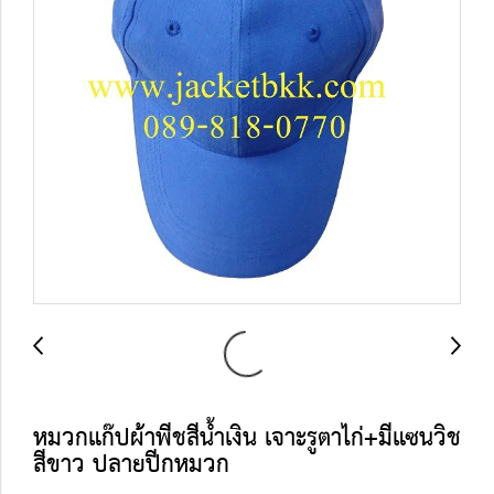
หมวกแก๊ปผ้าพีชสีน้ำเงิน เจาะรูตาไก่+มีแซนวิช
สีขาว ปลายปีกหมวก