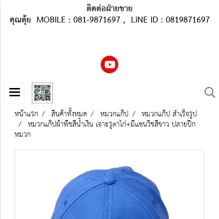
ติดต่อฝ่ายขาย
คุณตุ้ย MOBILE : 081-9871697 , LiNE ID : 0819871697
หน้าแรก
สินค้าทั้งหมด
หมวกแก๊ป
หมวกแก๊ป สำเร็จรูป
หมวกแก๊ปผ้าพีชสีน้ำเงิน เจาะรูตาไก่+มีแซนวิชสีขาว ปลายปีก
หมวก