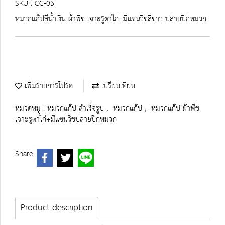
SKU : CC-03
หมวกแก๊ปสีน้ำเงิน ผ้าพีช เจาะรูตาไก่+มีแซนวิชสีขาว ปลายปีกหมวก
เพิ่มรายการโปรด
เปรียบเทียบ
หมวดหมู่ :
หมวกแก๊ป สำเร็จรูป
,
หมวกแก๊ป
,
หมวกแก๊ป ผ้าพีช
เจาะรูตาไก่+มีแซนวิชปลายปีกหมวก
Share
Product description