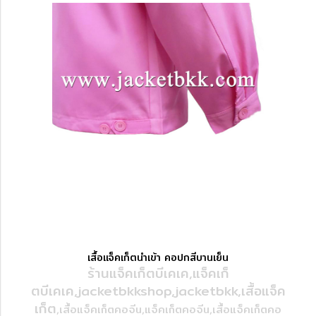
เสื้อแจ็คเก็ตนำเข้า คอปกสีบานเย็น
ร้านแจ็คเก็ตบีเคเค,แจ็คเก็
ตบีเคเค,
jacketbkkshop,jacketbkk,เสื้อแจ็ค
เก็ต
,เสื้อแจ็คเก็ตคอจีน,แจ็คเก็ตคอจีน,เสื้อแจ็คเก็ตคอ