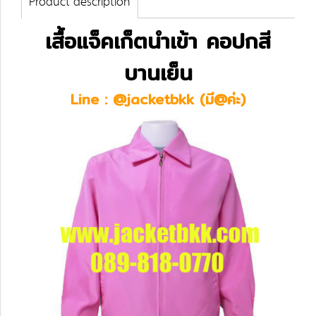
Product description
เสื้อแจ็คเก็ตนำเข้า คอปกสี
บานเย็น
Line : @jacketbkk (มี@ค่ะ)