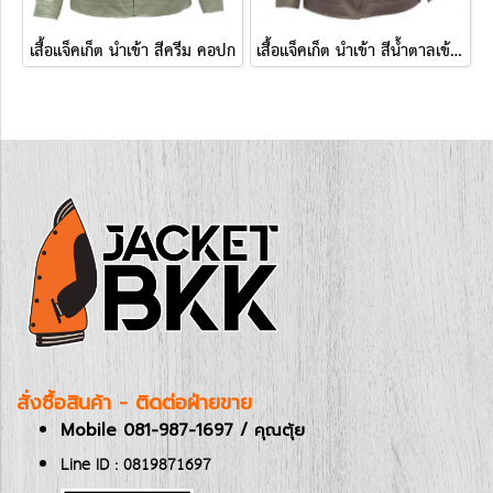
เสื้อแจ็คเก็ต นำเข้า สีครีม คอปก
เสื้อแจ็คเก็ต นำเข้า สีน้ำตาลเข้ม คอปก
สั่งซื้อสินค้า - ติดต่อฝ่ายขาย
Mobile 081-987-1697 / คุณตุ้ย
Line ID : 0819871697