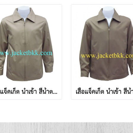
เสื้อแจ็คเก็ต นำเข้า สีน้ำตาลอ่อน คอปก