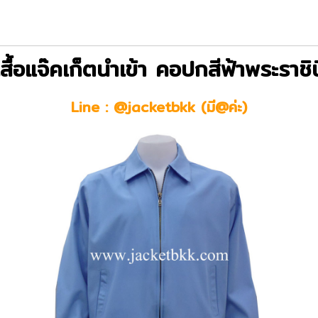
เสื้อแจ๊คเก็ตนำเข้า คอปกสีฟ้าพระราชิน
Line : @jacketbkk (มี@ค่ะ)