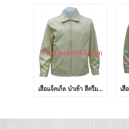
เสื้อแจ็คเก็ต นำเข้า สีครีม คอปก