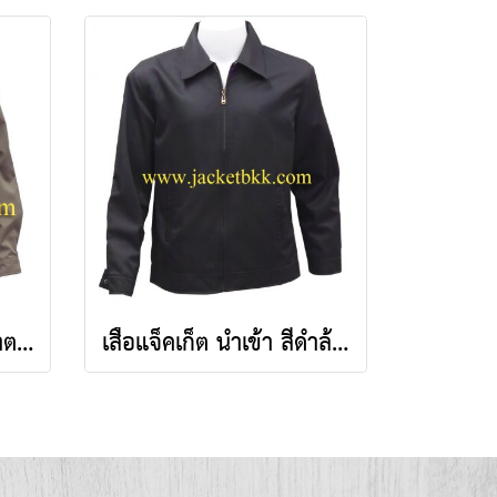
เสื้อแจ็คเก็ต นำเข้า สีน้ำตาลเข้ม คอปก
เสื้อแจ็คเก็ต นำเข้า สีดำล้วน คอปก