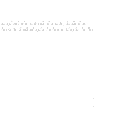
ตคอจีน,เสื้อแจ็คเก็ตคอปก,แจ็คเก็ตคอปก,เสื้อแจ็คเก็ตนำ
เก็ต,รับปักเสื้อแจ็คเก็ค,เสื้อแจ็คเก็ตขายปลีก,เสื้อแจ็คเก็ต