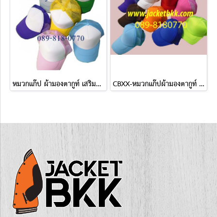
หมวกแก๊ป ผ้ามองตากูท์ เสริมฟองน้ำ ชนิดตัดต่อ สองสี
CBXX-หมวกแก๊ปผ้ามองตากูท์ เสริมฟองน้ำ สีเดียว