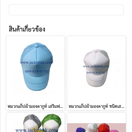
สินค้าเกี่ยวข้อง
หมวกแก๊ปผ้ามองตากูท์ เสริมฟองน้ำสีฟ้า
หมวกแก๊ปผ้ามองตากูท์ ชนิดเสริมฟองน้ำด้านหน้า สีขาว