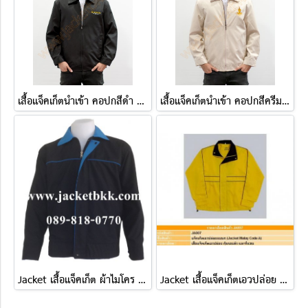
เสื้อแจ็คเก็ตนำเข้า คอปกสีดำ ปักHollywood
เสื้อแจ็คเก็ตนำเข้า คอปกสีครีม ปักกรุงเทพมหานคร
Jacket เสื้อแจ็คเก็ต ผ้าไมโคร ตัดต่อสองด้าน ดำปกฟ้า-ฟ้าปกดำ
Jacket เสื้อแจ็คเก็ตเอวปล่อย ( แบบ A )