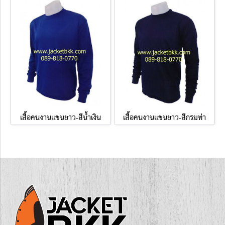
เสื้อคนงานแขนยาว-สีน้ำเงิน
เสื้อคนงานแขนยาว-สีกรมท่า