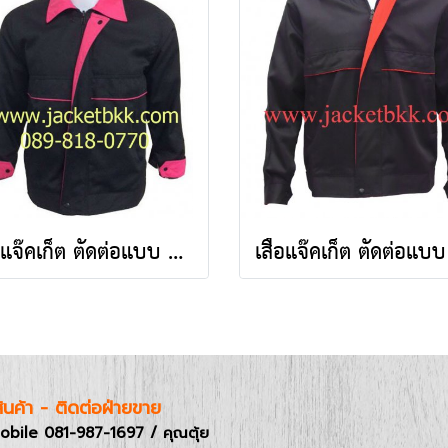
เสื้อแจ๊คเก็ต ตัดต่อแบบ A สีดำปกสีชมพูบานเย็น ผ้าคอมทวิว
อสินค้า - ติดต่อฝ่ายขาย
obile 081-987-1697 / คุณตุ้ย