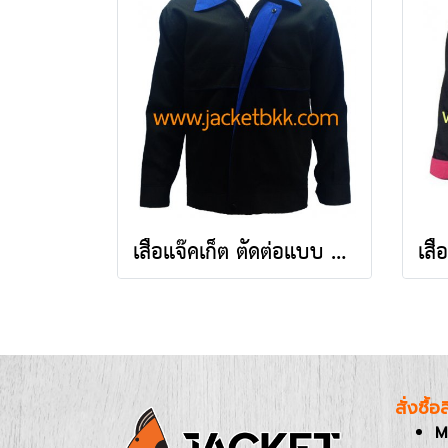
เสื้อแจ๊คเก็ต ตัดต่อแบบ A สีดำปกสีน้ำเงิน ผ้าคอมทวิว
สั่งซื้
M