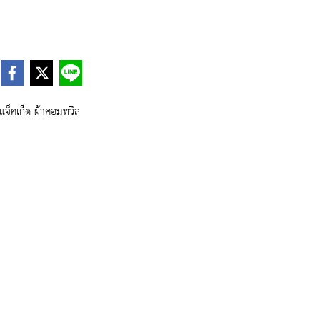
้อแจ็คเก็ต ผ้าคอมทวิล