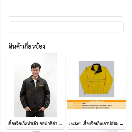
สินค้าเกี่ยวข้อง
เสื้อแจ็คเก็ตนำเข้า คอปกสีดำ ปักHollywood
Jacket เสื้อแจ็คเก็ตเอวปล่อย ( แบบ A )