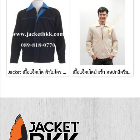
Jacket เสื้อแจ็คเก็ต ผ้าไมโคร ตัดต่อสองด้าน ดำปกฟ้า-ฟ้าปกดำ
เสื้อแจ็คเก็ตนำเข้า คอปกสีครีม ปักกรุงเทพมหานคร