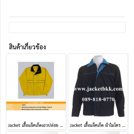
สินค้าเกี่ยวข้อง
Jacket เสื้อแจ็คเก็ตเอวปล่อย ( แบบ A )
Jacket เสื้อแจ็คเก็ต ผ้าไมโคร ตัดต่อสองด้าน ดำปกฟ้า-ฟ้าปกดำ