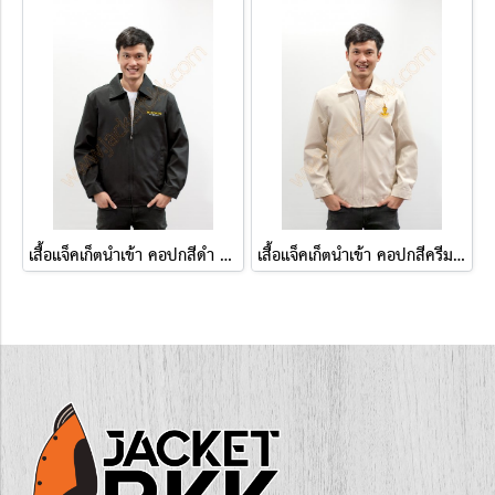
เสื้อแจ็คเก็ตนำเข้า คอปกสีดำ ปักHollywood
เสื้อแจ็คเก็ตนำเข้า คอปกสีครีม ปักกรุงเทพมหานคร