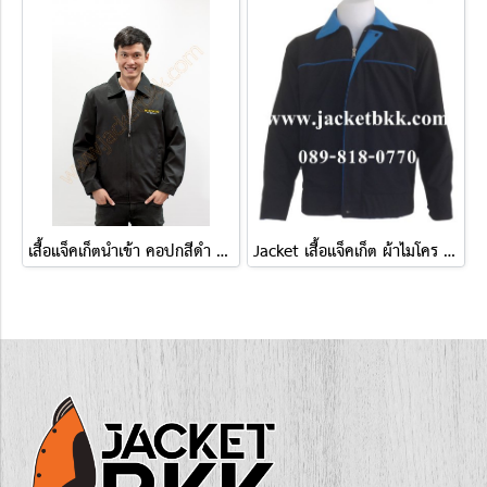
เสื้อแจ็คเก็ตนำเข้า คอปกสีดำ ปักHollywood
Jacket เสื้อแจ็คเก็ต ผ้าไมโคร ตัดต่อสองด้าน ดำปกฟ้า-ฟ้าปกดำ