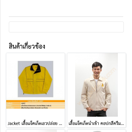
สินค้าเกี่ยวข้อง
Jacket เสื้อแจ็คเก็ตเอวปล่อย ( แบบ A )
เสื้อแจ็คเก็ตนำเข้า คอปกสีครีม ปักกรุงเทพมหานคร