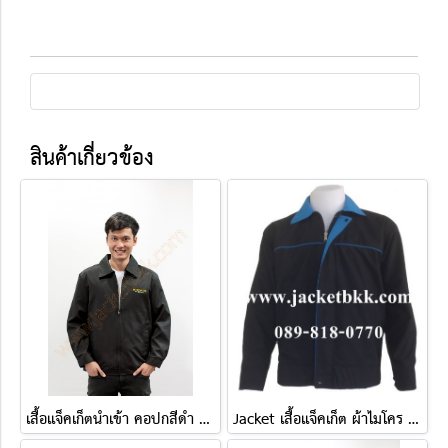
สินค้าเกี่ยวข้อง
เสื้อแจ็คเก็ตนำเข้า คอปกสีดำ ปักHollywood
Jacket เสื้อแจ็คเก็ต ผ้าไมโคร ตัดต่อสองด้าน ดำปกฟ้า-ฟ้าปกดำ