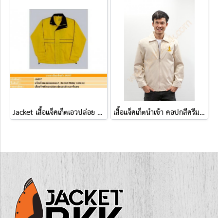
Jacket เสื้อแจ็คเก็ตเอวปล่อย ( แบบ A )
เสื้อแจ็คเก็ตนำเข้า คอปกสีครีม ปักกรุงเทพมหานคร