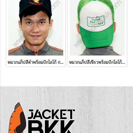
หมวกแก๊ปสีดำพร้อมปักโลโก้ กก.สส.ภ.จว.ปัตตานี
หมวกแก๊ปสีเขียวพร้อมปักโลโก้ I LOVE FUJI CHA GREEN TEA