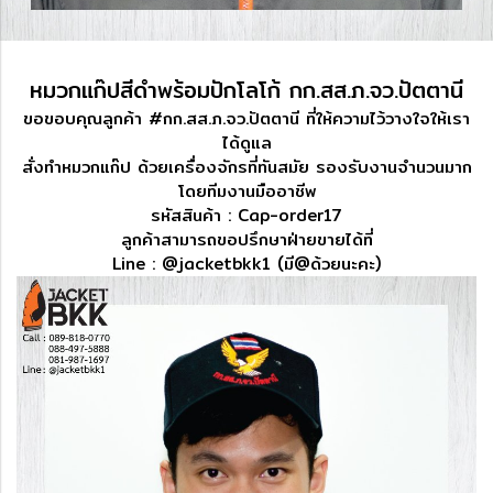
หมวกแก๊ปสีดำพร้อมปักโลโก้ กก.สส.ภ.จว.ปัตตานี
ขอขอบคุณลูกค้า #กก.สส.ภ.จว.ปัตตานี ที่ให้ความไว้วางใจให้เรา
ได้ดูแล
สั่งทำหมวกแก๊ป ด้วยเครื่องจักรที่ทันสมัย​ รองรับงานจำนวนมาก​
โดยทีมงานมืออาชีพ
รหัสสินค้า : Cap-order17
ลูกค้าสามารถขอปรึกษาฝ่ายขายได้ที่
Line : @jacketbkk1 (มี@ด้วยนะคะ)