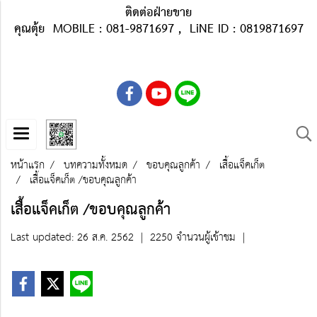
ติดต่อฝ่ายขาย
คุณตุ้ย MOBILE : 081-9871697 , LiNE ID : 0819871697
หน้าแรก
บทความทั้งหมด
ขอบคุณลูกค้า
เสื้อแจ็คเก็ต
เสื้อแจ็คเก็ต /ขอบคุณลูกค้า
เสื้อแจ็คเก็ต /ขอบคุณลูกค้า
Last updated: 26 ส.ค. 2562
|
2250 จำนวนผู้เข้าชม
|