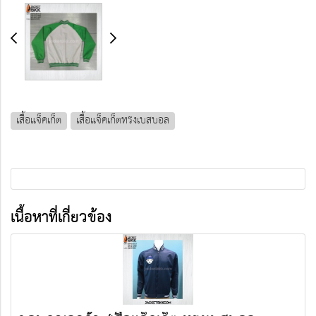
เสื้อแจ็คเก็ต
เสื้อแจ็คเก็ตทรงเบสบอล
เนื้อหาที่เกี่ยวข้อง