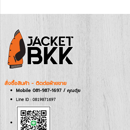
สั่งซื้อสินค้า - ติดต่อฝ่ายขาย
Mobile 081-987-1697 / คุณตุ้ย
Line ID : 0819871697