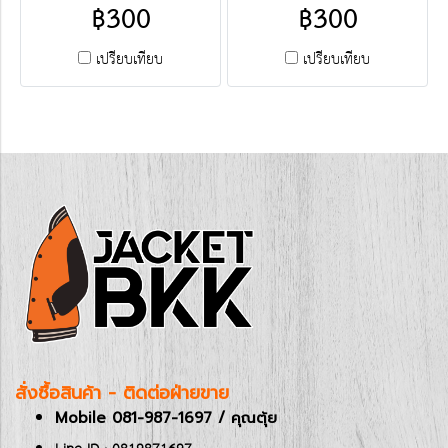
ปักและสกรีน ครบวงจร ติดต่อ
฿300
฿300
ฝ่ายขาย Line
: @jacketbkk (มี@ค่ะ)
เปรียบเทียบ
เปรียบเทียบ
สั่งซื้อสินค้า - ติดต่อฝ่ายขาย
Mobile 081-987-1697 / คุณตุ้ย