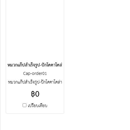
หมวกแก๊ปสำเร็จรูป-ปักโคคาโคล่า
Cap-order01
หมวกแก๊ปสำเร็จรูป-ปักโคคาโคล่า
฿0
เปรียบเทียบ